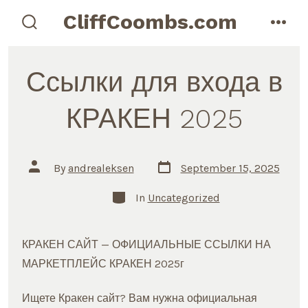
Skip
CliffCoombs.com
to
search
men
toggle
content
Ссылки для входа в
КРАКЕН 2025
Post
Post
By
andrealeksen
September 15, 2025
date
author
Categories
In
Uncategorized
КРАКЕН САЙТ — ОФИЦИАЛЬНЫЕ ССЫЛКИ НА
МАРКЕТПЛЕЙС КРАКЕН 2025г
Ищете Кракен сайт? Вам нужна официальная