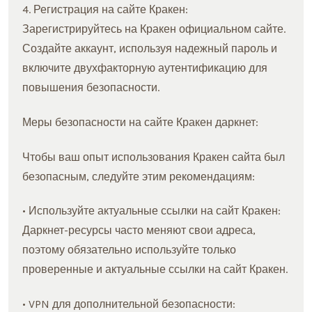
4. Регистрация на сайте Кракен:
Зарегистрируйтесь на Кракен официальном сайте.
Создайте аккаунт, используя надежный пароль и
включите двухфакторную аутентификацию для
повышения безопасности.
Меры безопасности на сайте Кракен даркнет:
Чтобы ваш опыт использования Кракен сайта был
безопасным, следуйте этим рекомендациям:
• Используйте актуальные ссылки на сайт Кракен:
Даркнет-ресурсы часто меняют свои адреса,
поэтому обязательно используйте только
проверенные и актуальные ссылки на сайт Кракен.
• VPN для дополнительной безопасности: