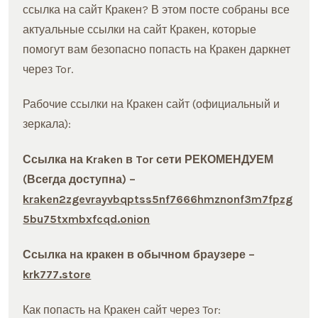
ссылка на сайт Кракен? В этом посте собраны все
актуальные ссылки на сайт Кракен, которые
помогут вам безопасно попасть на Кракен даркнет
через Tor.
Рабочие ссылки на Кракен сайт (официальный и
зеркала):
Ссылка на Kraken в Tor сети РЕКОМЕНДУЕМ
(Всегда доступна) –
kraken2zgevrayvbqptss5nf7666hmznonf3m7fpzg
5bu75txmbxfcqd.onion
Ссылка на кракен в обычном браузере –
krk777.store
Как попасть на Кракен сайт через Tor: