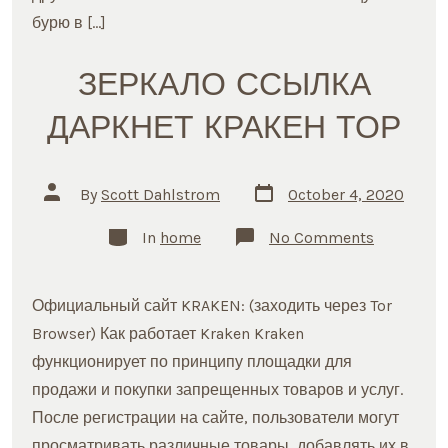
бурю в […]
ЗЕРКАЛО ССЫЛКА
ДАРКНЕТ КРАКЕН ТОР
Post
Post
By
Scott Dahlstrom
October 4, 2020
date
author
Categories
on
In
home
No Comments
ЗЕРКАЛО
ССЫЛКА
ДАРКНЕТ
КРАКЕН
Официальный сайт KRAKEN: (заходить через Tor
ТОР
Browser) Как работает Kraken Kraken
функционирует по принципу площадки для
продажи и покупки запрещенных товаров и услуг.
После регистрации на сайте, пользователи могут
просматривать различные товары, добавлять их в