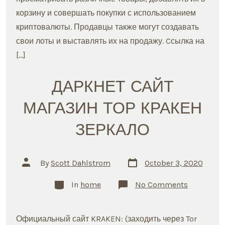
корзину и совершать покупки с использованием
криптовалюты. Продавцы также могут создавать
свои лоты и выставлять их на продажу. Cсылка на
[…]
ДАРКНЕТ САЙТ
МАГАЗИН ТОР КРАКЕН
ЗЕРКАЛО
Post
Post
By
Scott Dahlstrom
October 3, 2020
date
author
Categories
on
In
home
No Comments
ДАРКНЕТ
САЙТ
МАГАЗИ
ТОР
Официальный сайт KRAKEN: (заходить через Tor
КРАКЕН