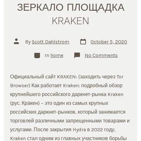
ЗЕРКАЛО ПЛОЩАДКА
KRAKEN
Post
Post
By
Scott Dahlstrom
October 5, 2020
date
author
Categories
on
In
home
No Comments
ONION
DARKNET
TOR
ЗЕРКАЛО
Официальный сайт KRAKEN: (заходить через Tor
ПЛОЩАД
KRAKEN
Browser) Как работает Kraken: подробный обзор
крупнейшего российского даркнет-рынка Kraken
(рус. Кра́кен) – это один из самых крупных
российских даркнет-рынков, который занимается
торговлей различными запрещенными товарами и
услугами. После закрытия Hydra в 2022 году,
Kraken стал одним из главных участников борьбы