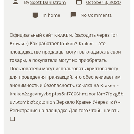
Post
Post
By
Scott Dahlstrom
October 3, 2020
date
author
Categories
on
In
home
No Comments
МАРКЕТ
ЗЕРКАЛО
ТОР
ДАРКНЕТ
Официальный сайт KRAKEN: (заходить через Tor
КРАКЕН
ССЫЛКА
Browser) Как работает Kraken? Kraken – это
площадка, где продавцы могут выкладывать свои
товары, а покупатели могут их приобретать.
Пользователи могут использовать криптовалюту
для проведения транзакций, что обеспечивает им
анонимность и безопасность. Cсылка на Kraken –
kraken2zgevrayvbqptss5nf7666hmznonf3m7fpzg5b
u75txmbxfcqd.onion Зеркало Кракен (Через Tor) –
Регистрация на площадке Для того чтобы начать
[…]