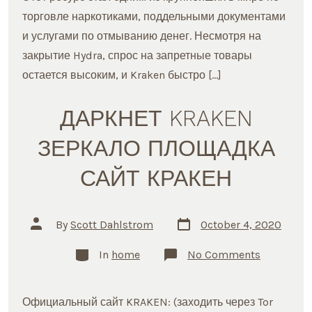
торговле наркотиками, поддельными документами
и услугами по отмыванию денег. Несмотря на
закрытие Hydra, спрос на запретные товары
остается высоким, и Kraken быстро […]
ДАРКНЕТ KRAKEN
ЗЕРКАЛО ПЛОЩАДКА
САЙТ КРАКЕН
Post
Post
By
Scott Dahlstrom
October 4, 2020
date
author
Categories
on
In
home
No Comments
ДАРКНЕТ
KRAKEN
ЗЕРКАЛО
ПЛОЩАД
Официальный сайт KRAKEN: (заходить через Tor
САЙТ