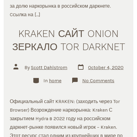
за долю наркорынка в российском даркнете.
Cсылка на […]
KRAKEN САЙТ ONION
ЗЕРКАЛО TOR DARKNET
Post
Post
By
Scott Dahlstrom
October 4, 2020
date
author
Categories
on
In
home
No Comments
KRAKEN
САЙТ
ONION
ЗЕРКАЛО
Официальный сайт KRAKEN: (заходить через Tor
TOR
DARKNET
Browser) Возрождение наркорынка: Kraken С
закрытием Hydra в 2022 году на российском
даркнет-рынке появился новый игрок – Kraken.
Этот ресурс стал одним из крупнейших в мире по