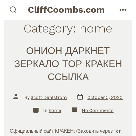
Skip
CliffCoombs.com
to
search
men
toggle
content
Category:
home
ОНИОН ДАРКНЕТ
ЗЕРКАЛО ТОР КРАКЕН
ССЫЛКА
Post
Post
By
Scott Dahlstrom
October 5, 2020
date
author
Categories
on
In
home
No Comments
ОНИОН
ДАРКНЕТ
ЗЕРКАЛО
ТОР
Официальный сайт КРАКЕН: (Заходить через Tor
КРАКЕН