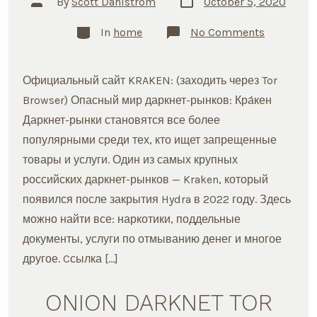
By
Scott Dahlstrom
October 5, 2020
date
author
Categories
on
In
home
No Comments
ЗЕРКАЛО
КРАКЕН
МАРКЕТ
KRAKEN
Официальный сайт KRAKEN: (заходить через Tor
САЙТ
ДАРКНЕТ
Browser) Опасный мир даркнет-рынков: Кра́кен
Даркнет-рынки становятся все более
популярными среди тех, кто ищет запрещенные
товары и услуги. Один из самых крупных
российских даркнет-рынков — Kraken, который
появился после закрытия Hydra в 2022 году. Здесь
можно найти все: наркотики, поддельные
документы, услуги по отмыванию денег и многое
другое. Cсылка […]
ONION DARKNET TOR