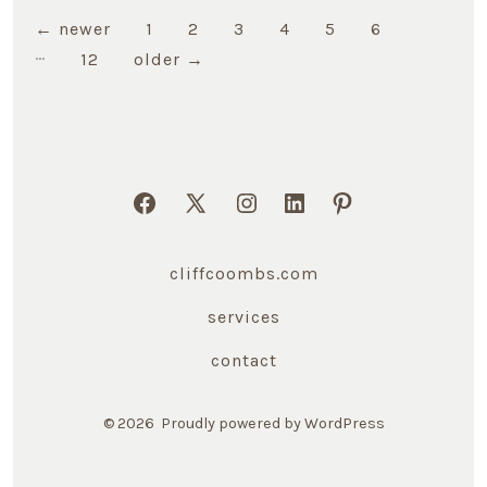
Posts
←
newer
1
2
3
4
5
6
…
12
older
→
navigation
Open
Open
Open
Open
Open
Facebook
X
Instagram
LinkedIn
Pinterest
cliffcoombs.com
in
in
in
in
in
a
a
a
a
a
services
new
new
new
new
new
contact
tab
tab
tab
tab
tab
© 2026
Proudly powered by WordPress