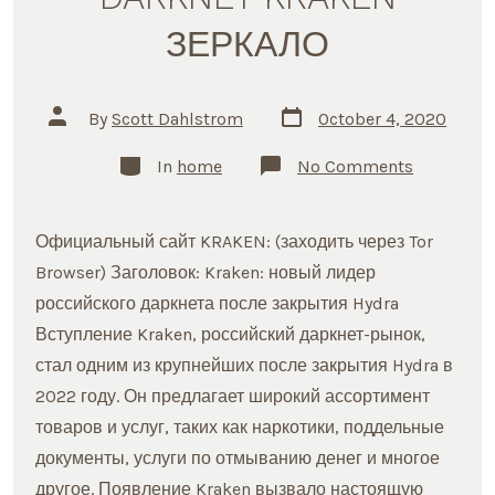
ЗЕРКАЛО
Post
Post
By
Scott Dahlstrom
October 4, 2020
date
author
Categories
on
In
home
No Comments
САЙТ
TOR
ONION
DARKNET
Официальный сайт KRAKEN: (заходить через Tor
KRAKEN
ЗЕРКАЛО
Browser) Заголовок: Kraken: новый лидер
российского даркнета после закрытия Hydra
Вступление Kraken, российский даркнет-рынок,
стал одним из крупнейших после закрытия Hydra в
2022 году. Он предлагает широкий ассортимент
товаров и услуг, таких как наркотики, поддельные
документы, услуги по отмыванию денег и многое
другое. Появление Kraken вызвало настоящую