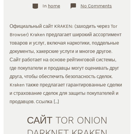
Categories
on
In
home
No Comments
DARKNET
KRAKEN
ЗЕРКАЛО
САЙТ
Официальный сайт KRAKEN: (заходить через Tor
ONION
TOR
Browser) Kraken предлагает широкий ассортимент
товаров и услуг, включая наркотики, поддельные
документы, хакерские услуги и многое другое.
Сайт работает на основе рейтинговой системы,
где покупатели и продавцы могут оценивать друг
друга, чтобы обеспечить безопасность сделок.
Kraken также предлагает гарантированные сделки
и страхование сделок для защиты покупателей и
продавцов. Cсылка […]
САЙТ TOR ONION
DARKNET KRAKEN