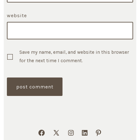
website
Save my name, email, and website in this browser
for the next time I comment.
Open
Open
Open
Open
Open