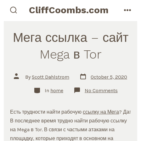
Skip
CliffCoombs.com
to
search
men
toggle
content
Мега ссылка – сайт
Mega в Tor
Post
Post
By
Scott Dahlstrom
October 5, 2020
date
author
Categories
on
In
home
No Comments
Мега
ссылка
–
сайт
Есть трудности найти рабочую
ссылку на Мега
? Да!
Mega
в
В последнее время трудно найти рабочую ссылку
Tor
на Mega в Tor. В связи с частыми атаками на
площадку, которые приходят в основном на