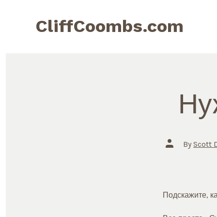
Skip
to
CliffCoombs.com
content
Ну
Post
By
Scott 
author
Подскажите, ка