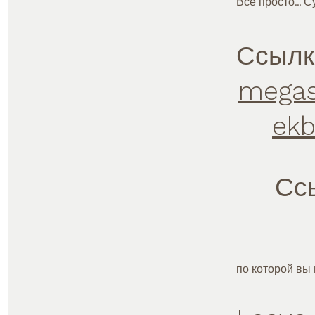
Все просто… Су
Ссылк
megas
ekb
Сс
по которой вы 