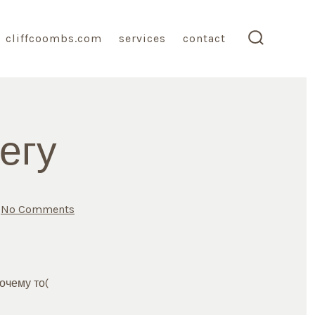
cliffcoombs.com
services
contact
search
toggle
егу
on
No Comments
Нужна
ссылка
на
Мегу
очему то(