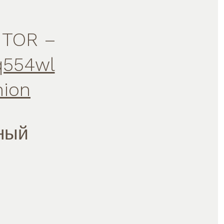
 TOR –
q554wl
nion
ный