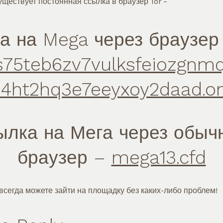
ществует постоянная ссылка в браузер Tor –
а на Mega через браузер
75teb6zv7vulksfeiozgnm
4ht2hq3e7eeyxoy2daad.o
ылка на Мега через обыч
браузер –
mega13.cfd
всегда можете зайти на площадку без каких-либо проблем!