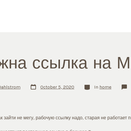
жна ссылка на М
Post
Categories
Dahlstrom
October 5, 2020
In
home
date
к зайти не мегу, рабочую ссылку надо, старая не работает п