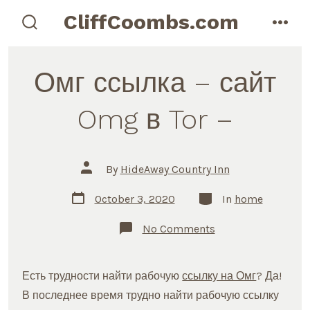
Skip
CliffCoombs.com
to
search
men
toggle
content
Омг ссылка – сайт
Omg в Tor –
Post
By
HideAway Country Inn
author
Post
Categories
October 3, 2020
In
home
date
on
No Comments
Омг
ссылка
–
сайт
Есть трудности найти рабочую
ссылку на Омг
? Да!
Omg
в
В последнее время трудно найти рабочую ссылку
Tor