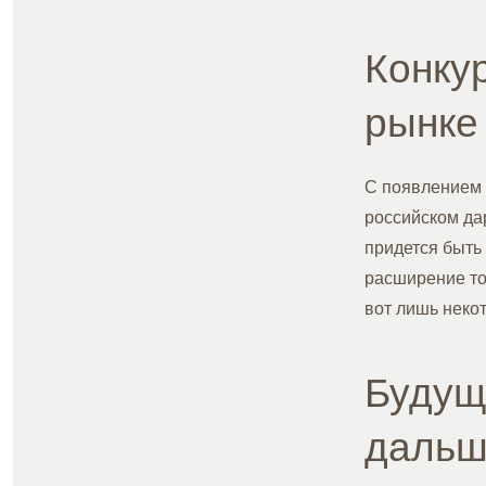
Конку
рынке
С появлением 
российском да
придется быть
расширение то
вот лишь некот
Будущ
дальш