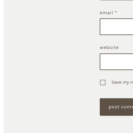
email
*
website
Save my n