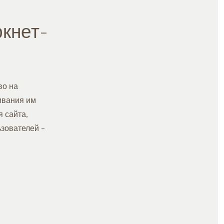
кнет-
во на
ивания им
 сайта,
зователей –