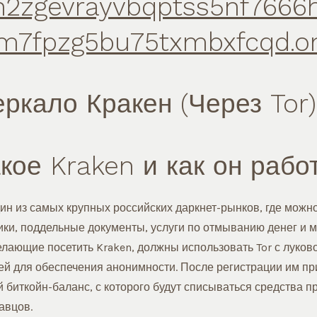
n2zgevrayvbqptss5nf766
m7fpzg5bu75txmbxfcqd.o
еркало Кракен (Через Tor)
кое Kraken и как он рабо
дин из самых крупных российских даркнет-рынков, где можно
ики, поддельные документы, услуги по отмыванию денег и м
елающие посетить Kraken, должны использовать Tor с луков
й для обеспечения анонимности. После регистрации им пр
й биткойн-баланс, с которого будут списываться средства 
авцов.