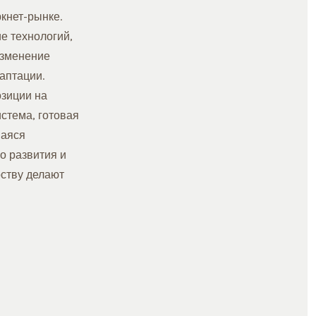
кнет-рынке.
ие технологий,
изменение
аптации.
озиции на
истема, готовая
шаяся
о развития и
рству делают