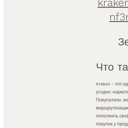
krake
nf3
З
Что та
Kraken – это о
угодно: наркот
Покупатели, ж
маршрутизацие
пополнить сво
покупок у прод