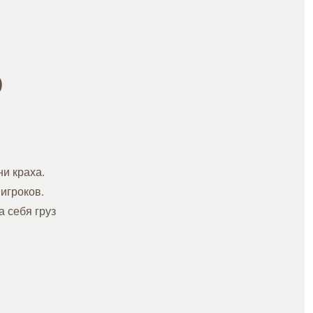
КРАКЕН
МАГАЗИН
о
и краха.
игроков.
а себя груз