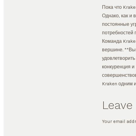
Пока что Krak
Однако, как и 
постоянные уг
потребностей п
Команда Krake
вершине. **Выв
удовлетворить
конкуренция и
совершенствов
Kraken одним 
Leave 
Your email addr