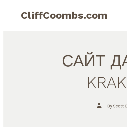
Skip
to
CliffCoombs.com
content
САЙТ Д
KRAK
Post
By
Scott 
author