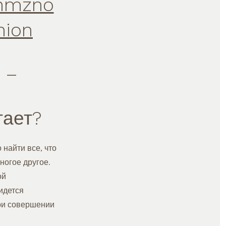
6hmzno
nion
 –
тает?
 найти все, что
ногое другое.
ой
идется
при совершении