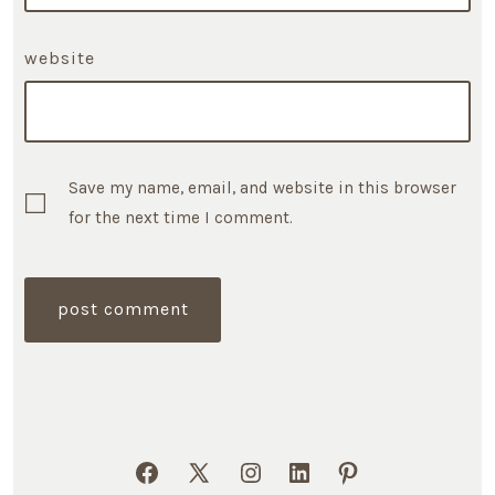
website
Save my name, email, and website in this browser
for the next time I comment.
Open
Open
Open
Open
Open