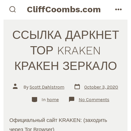
Skip
CliffCoombs.com
to
search
men
toggle
content
ССЫЛКА ДАРКНЕТ
ТОР KRAKEN
КРАКЕН ЗЕРКАЛО
Post
Post
By
Scott Dahlstrom
October 3, 2020
date
author
Categories
on
In
home
No Comments
ССЫЛКА
ДАРКНЕТ
ТОР
KRAKEN
Официальный сайт KRAKEN: (заходить
КРАКЕН
ЗЕРКАЛО
через Tor Browser)