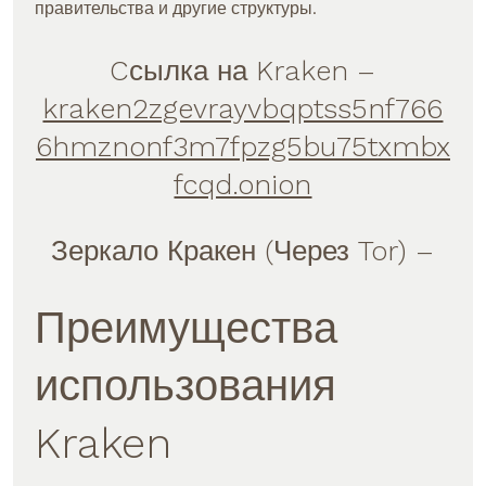
правительства и другие структуры.
Cсылка на Kraken
–
kraken2zgevrayvbqptss5nf766
6hmznonf3m7fpzg5bu75txmbx
fcqd.onion
Зеркало Кракен (Через Tor) –
Преимущества
использования
Kraken