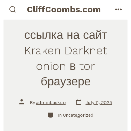
Skip
CliffCoombs.com
to
search
men
toggle
content
ссылка на сайт
Kraken Darknet
onion в tor
браузере
Post
Post
By
adminbackup
July 11, 2025
date
author
Categories
In
Uncategorized