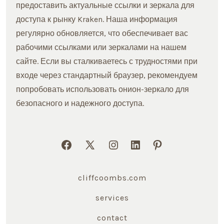
предоставить актуальные ссылки и зеркала для
доступа к рынку Kraken. Наша информация
регулярно обновляется, что обеспечивает вас
рабочими ссылками или зеркалами на нашем
сайте. Если вы сталкиваетесь с трудностями при
входе через стандартный браузер, рекомендуем
попробовать использовать онион-зеркало для
безопасного и надежного доступа.
Open
Open
Open
Open
Open
Facebook
X
Instagram
LinkedIn
Pinterest
cliffcoombs.com
in
in
in
in
in
a
a
a
a
a
services
new
new
new
new
new
contact
tab
tab
tab
tab
tab