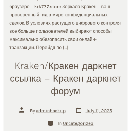
браузере – krk777.store Зеркало Кракен – ваш
проверенный гид в мире конфиденциальных
сделок. В условиях растущего цифрового контроля
все больше пользователей выбирают способы
максимально обезопасить свои онлайн-
транзакции. Перейдя по […]
Kraken/Кракен даркнет
ссылка – Кракен даркнет
форум
Post
Post
By
adminbackup
July 11, 2025
date
author
Categories
In
Uncategorized