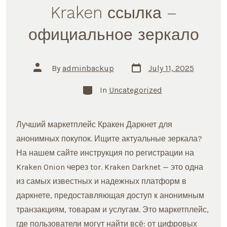
Kraken ссылка –
официальное зеркало
Post
Post
By
adminbackup
July 11, 2025
date
author
Categories
In
Uncategorized
Лучший маркетплейс Кракен Даркнет для
анонимных покупок. Ищите актуальные зеркала?
На нашем сайте инструкция по регистрации на
Kraken Onion через tor. Kraken Darknet — это одна
из самых известных и надежных платформ в
даркнете, предоставляющая доступ к анонимным
транзакциям, товарам и услугам. Это маркетплейс,
где пользователи могут найти всё: от цифровых