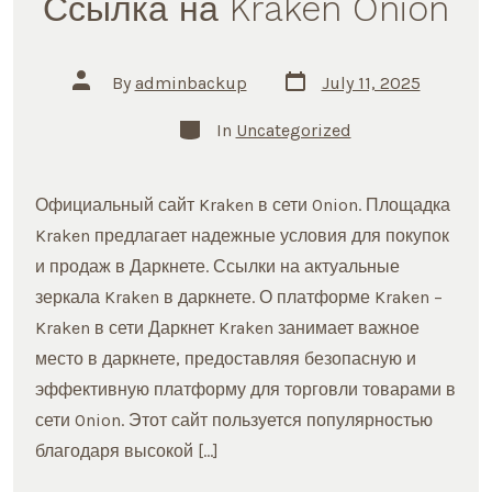
Ссылка на Kraken Onion
Post
Post
By
adminbackup
July 11, 2025
date
author
Categories
In
Uncategorized
Официальный сайт Kraken в сети Onion. Площадка
Kraken предлагает надежные условия для покупок
и продаж в Даркнете. Ссылки на актуальные
зеркала Kraken в даркнете. О платформе Kraken –
Kraken в сети Даркнет Kraken занимает важное
место в даркнете, предоставляя безопасную и
эффективную платформу для торговли товарами в
сети Onion. Этот сайт пользуется популярностью
благодаря высокой […]