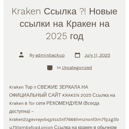
Kraken Ссылка ?! Новые
ссылки на Кракен на
2025 год
Post
Post
By
adminbackup
July 11, 2025
date
author
Categories
In
Uncategorized
Kraken Тор !! СВЕЖИЕ ЗЕРКАЛА НА
ОФИЦИАЛЬНЫЙ САЙТ KRAKEN 2025 Ссылка на
Kraken в Tor сети РЕКОМЕНДУЕМ (Всегда
доступна) –
kraken2zgevrayvbqptss5nf7666hmznonf3m7fpzg5b
u75txmbxfcqd.onion Ссылка на кракен в обычном