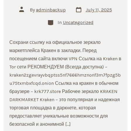
Post
Post
By
adminbackup
July 11, 2025
date
author
Categories
In
Uncategorized
Сохрани ссылку на официальное зеркало
маркетплейса Кракен в закладки. Перед
посещением сайта включи VPN Ссылка на Kraken в
Tor сети РЕКОМЕНДУЕМ (Всегда доступна) –
kraken2zgevrayvbqptss5nf7666hmznonf3m7fpzg5b
u75txmbxfcqd.onion Ссылка на кракен в обычном
браузере – krk777.store Рабочее зеркало KRAKEN
DARKMARKET Kraken – это популярная и надежная
торговая площадка в даркнете, которая
предоставляет уникальные возможности для
безопасной и анонимной […]