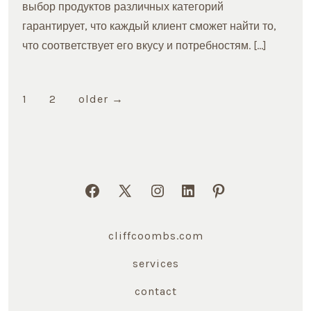
выбор продуктов различных категорий
гарантирует, что каждый клиент сможет найти то,
что соответствует его вкусу и потребностям. […]
Posts
1
2
older
→
navigation
Open
Open
Open
Open
Open
Facebook
X
Instagram
LinkedIn
Pinterest
cliffcoombs.com
in
in
in
in
in
a
a
a
a
a
services
new
new
new
new
new
contact
tab
tab
tab
tab
tab