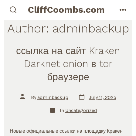
Skip
CliffCoombs.com
to
search
men
toggle
content
Author:
adminbackup
ссылка на сайт Kraken
Darknet onion в tor
браузере
Post
Post
By
adminbackup
July 11, 2025
date
author
Categories
In
Uncategorized
Новые официальные ссылки на площадку Кракен