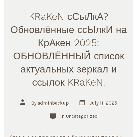
KRaKeN сСыЛкА?
Обновлённые ссЫлкИ на
КрАкен 2025:
ОБНОВЛЁННЫЙ список
актуальных зеркал и
ссылок KRaKeN.
Post
Post
By
adminbackup
July 11, 2025
date
author
Categories
In
Uncategorized
Актуальная информация о безопасном доступе к