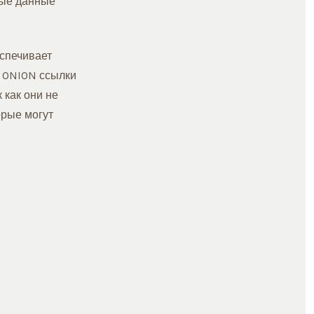
ные данные
еспечивает
, ONION ссылки
 как они не
орые могут