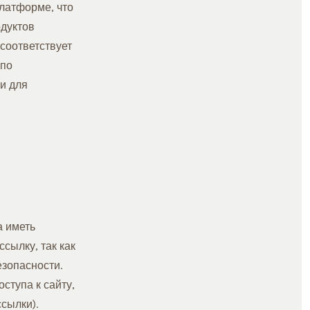
латформе, что
одуктов
 соответствует
 по
и для
а иметь
сылку, так как
езопасности.
ступа к сайту,
сылки).