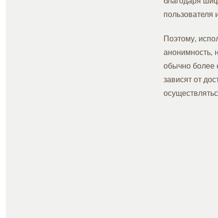
благодаря шиф
пользователя 
Поэтому, испо
анонимность, 
обычно более с
зависят от до
осуществлятьс