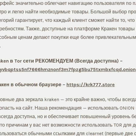
рфейс значительно облегчает навигацию пользователя по п
тро и легко найти необходимые товары. Большой выбор пр
горий гарантирует, что каждый клиент сможет найти то, что
отребностям. Также, доступные на платформе Кракен товары
собным ценам делают покупки еще более привлекательным
.
aken в Tor сети РЕКОМЕНДУЕМ (Всегда доступна) –
ayvbqptss5nf7666hmznonf3m7fpzg5bu75txmbxfcqd.onion
акен в обычном браузере –
https://krk777.store
овные два зеркала kraken — это крайне важно, чтобы всегд
опасть на сайт. Наша рекомендация — использовать ONION с
 всегда доступна, но и обеспечивает повышенный уровень б
то причинам у вас нет возможности использовать TOR для до
ользоваться обычными ссылками для clearnet (первые две с