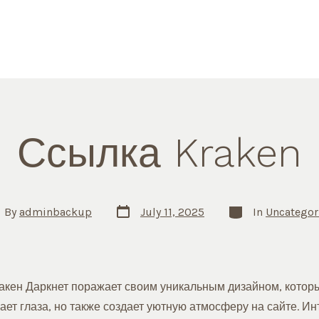
Ссылка Kraken
Post
Categories
t
By
adminbackup
July 11, 2025
In
Uncategor
date
hor
кен Даркнет поражает своим уникальным дизайном, которы
ет глаза, но также создает уютную атмосферу на сайте. Ин