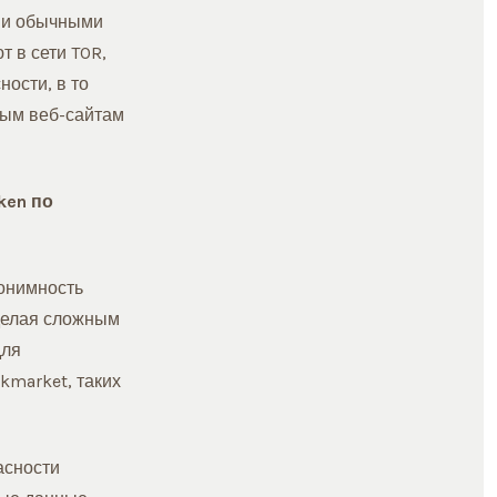
 и обычными
т в сети TOR,
ости, в то
ным веб-сайтам
ken по
нонимность
 делая сложным
для
kmarket, таких
асности