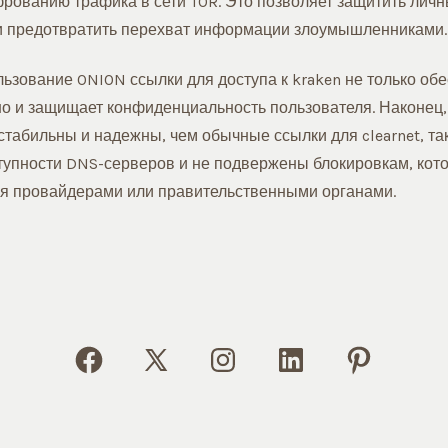
рованию трафика в сети TOR. Это позволяет защитить лич
и предотвратить перехват информации злоумышленниками.
льзование ONION ссылки для доступа к kraken не только об
но и защищает конфиденциальность пользователя. Наконец
табильны и надежны, чем обычные ссылки для clearnet, так
ступности DNS-серверов и не подвержены блокировкам, кот
я провайдерами или правительственными органами.
Open
Open
Open
Open
Open
Facebook
X
Instagram
LinkedIn
Pinterest
in
in
in
in
in