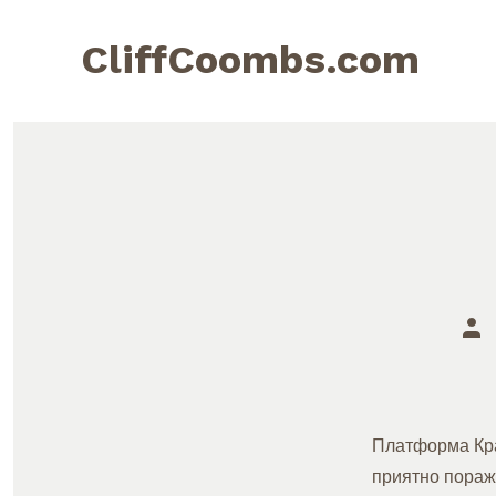
Skip
to
CliffCoombs.com
content
Pos
aut
Платформа Кра
приятно поража