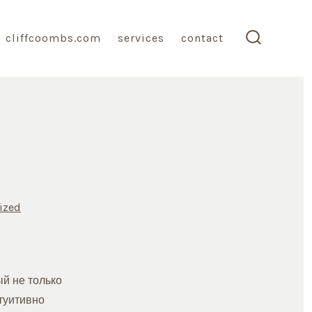
cliffcoombs.com
services
contact
search
toggle
ized
й не только
туитивно