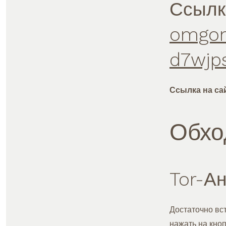
Ссылк
omgom
d7wjp
Ссылка на са
Обхо
Tor-А
Достаточно вс
нажать на кно