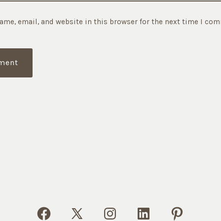
ame, email, and website in this browser for the next time I co
Open
Open
Open
Open
Open