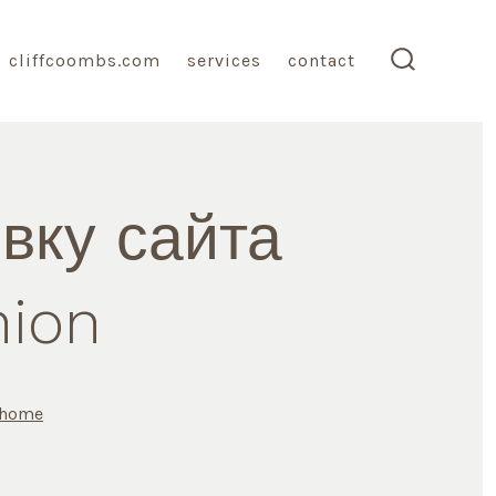
cliffcoombs.com
services
contact
search
toggle
вку сайта
nion
ies
home