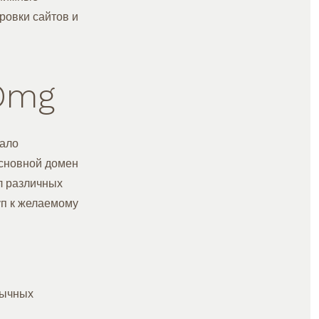
ровки сайтов и
 Omg
кало
основной домен
л различных
уп к желаемому
бычных