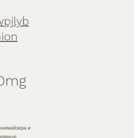
pjlyb
ion
 Omg
нонимайзера и
онимные