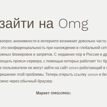
Как
обойти
блокировку
сайта
 зайти на Omg
и
открыть
ссылку
onion
вопрос анонимности в интернете возникает довольно часто.
 это конфиденциальность при нахождении в глобальной сети
жных блокировок и запретов. С недавних пор в России и др
рещать прокси-сервера, с помощью которых работает Tor бр
 пользователи не могут зайти на сайт onion работающий в 
решение этой проблемы. Теперь открыть ссылку .onion и бе
ожно через обычный браузер:
Маркет OMG!OMG!: