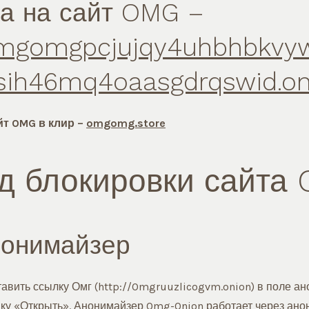
а на сайт OMG –
gomgpcjujqy4uhbhbkvyw
sih46mq4oaasgdrqswid.on
йт OMG в клир –
omgomg.store
д блокировки сайта
нонимайзер
тавить ссылку Омг (http://Omgruuzlicogvm.onion) в поле а
пку «Открыть». Анонимайзер Omg-Onion работает через ан