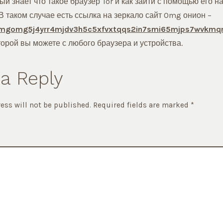
ый знает что такое браузер Tor и как зайти с помощью его н
В таком случае есть ссылка на зеркало сайт Omg онион –
mgomg5j4yrr4mjdv3h5c5xfvxtqqs2in7smi65mjps7wvkmqm
орой вы можете с любого браузера и устройства.
a Reply
ess will not be published.
Required fields are marked
*