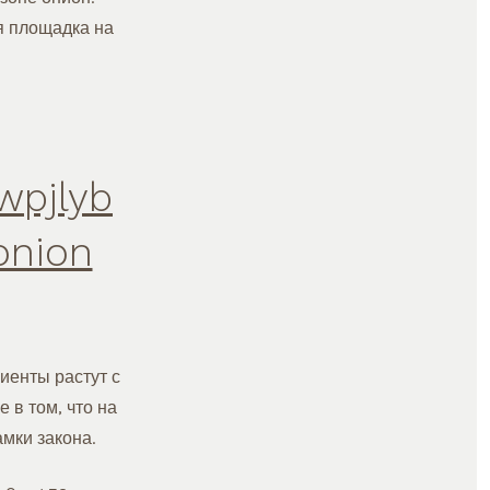
я площадка на
pjlyb
onion
иенты растут с
 в том, что на
мки закона.