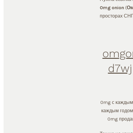
Omg
onion
(
Ом
просторах СНГ
omgo
d7wj
Omg с каждым 
каждым годом.
Omg продаю