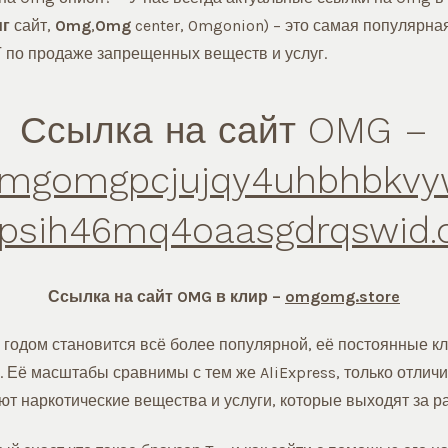
г
сайт,
Omg
,
Omg
center, Omgonion) – это самая популярна
 по продаже запрещенных веществ и услуг.
Ссылка на сайт OMG –
mgomgpcjujqy4uhbhbkvyw
psih46mq4oaasgdrqswid.
Ссылка на сайт OMG в клир –
omgomg.store
годом становится всё более популярной, её постоянные кл
 Её масштабы сравнимы с тем же AliExpress, только отличие
т наркотические вещества и услуги, которые выходят за ра