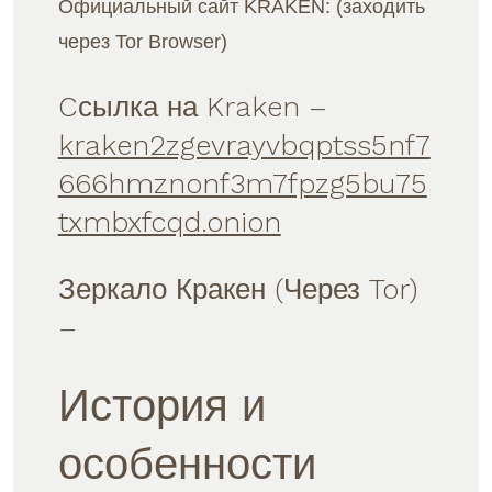
Официальный сайт KRAKEN: (заходить
DARKNET
KRAKEN
через Tor Browser)
Cсылка на Kraken
–
kraken2zgevrayvbqptss5nf7
666hmznonf3m7fpzg5bu75
txmbxfcqd.onion
Зеркало Кракен (Через Tor)
–
История и
особенности