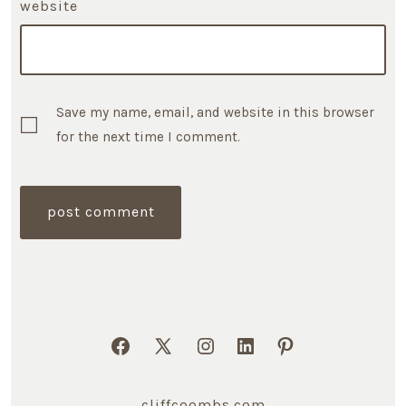
website
Save my name, email, and website in this browser
for the next time I comment.
Open
Open
Open
Open
Open
Facebook
X
Instagram
LinkedIn
Pinterest
cliffcoombs.com