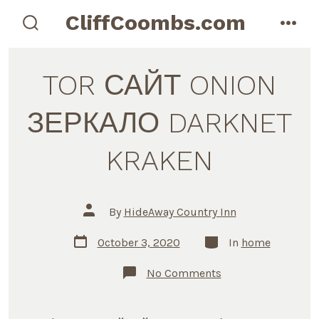
Skip
CliffCoombs.com
to
search
men
toggle
content
TOR САЙТ ONION
ЗЕРКАЛО DARKNET
KRAKEN
Post
By
HideAway Country Inn
author
Post
Categories
October 3, 2020
In
home
date
on
No Comments
TOR
САЙТ
ONION
ЗЕРКАЛО